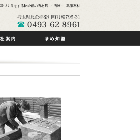
墓づくりをする比企郡の石材店 ～石匠～ 武藤石材