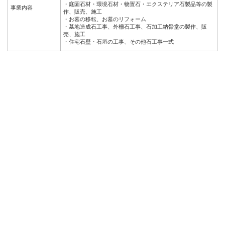
・庭園石材・環境石材・物置石・エクステリア石製品等の製
事業内容
作、販売、施工
・お墓の移転、お墓のリフォーム
・墓地造成石工事、外柵石工事、石加工納骨堂の製作、販
売、施工
・住宅石壁・石垣の工事、その他石工事一式