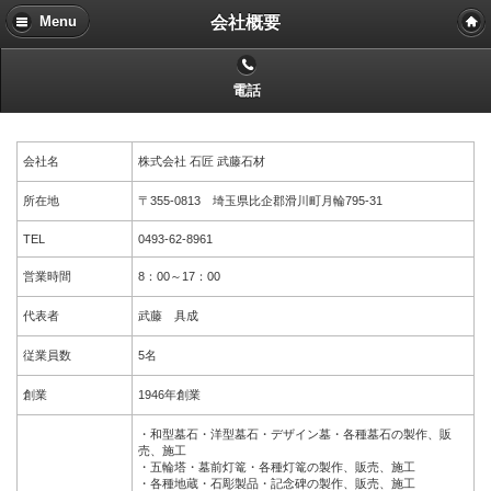
会社概要
Menu
電話
会社名
株式会社 石匠 武藤石材
所在地
〒355-0813 埼玉県比企郡滑川町月輪795-31
TEL
0493-62-8961
営業時間
8：00～17：00
代表者
武藤 具成
従業員数
5名
創業
1946年創業
・和型墓石・洋型墓石・デザイン墓・各種墓石の製作、販
売、施工
・五輪塔・墓前灯篭・各種灯篭の製作、販売、施工
・各種地蔵・石彫製品・記念碑の製作、販売、施工